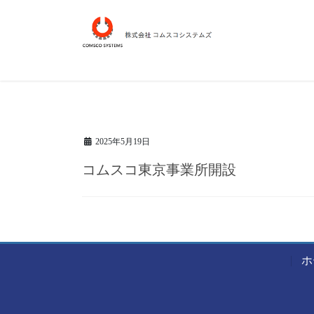
コ
ナ
ン
ビ
テ
ゲ
ン
ー
ツ
シ
へ
ョ
ス
ン
2025年5月19日
キ
に
ッ
移
コムスコ東京事業所開設
プ
動
ホ