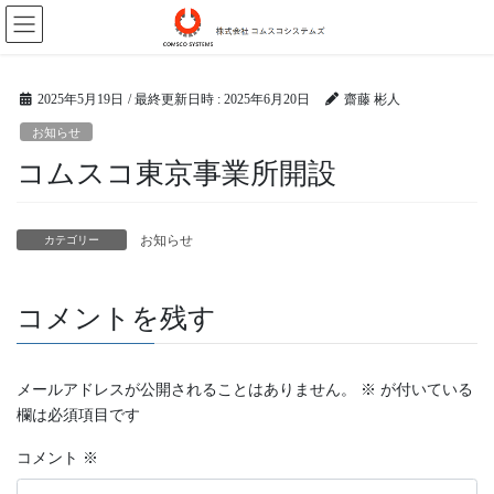
コ
ナ
ン
ビ
テ
ゲ
ン
ー
2025年5月19日
/ 最終更新日時 :
2025年6月20日
齋藤 彬人
ツ
シ
お知らせ
へ
ョ
コムスコ東京事業所開設
ス
ン
キ
に
ッ
移
お知らせ
カテゴリー
プ
動
コメントを残す
メールアドレスが公開されることはありません。
※
が付いている
欄は必須項目です
コメント
※