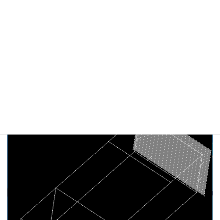
トも見過ごせない問題です。
問題点
：
汎用的な３Dモデルソフトは機能が豊富である反面、杓子定規な利
用制限、
およびソフトに精通するための学習コストの高さが課題
解決方針：
必要最低限の機能に絞り込んだ、独自の３D描画ソフトを開発し、
構造データの編集や解析を直感的に行えるようにする